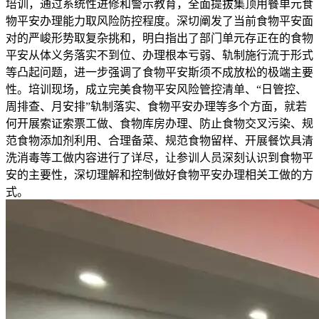
培训，通过系统性进修和警示教育，全面提拔集顶用餐单元食
物平安办理能力取风险防控程度。深切阐发了当前食物平安面
对的严峻形势取复杂挑和，明白指出了部门单元存正在的食物
平安从体义务落实不到位、办理根本亏弱、轨制施行流于形式
等凸起问题，进一步强调了食物平安斯须不成放松的极端主要
性。培训现场，成立完美食物平安风险管控清单、“日管控、
周排查、月安排”轨制落实、食物平安办理等多个方面，就若
何开展索证索票工做、食物库房办理、防止食物交叉污染、规
范食物添加剂利用、合理备菜、规范食物留样、开展餐饮具清
洗消毒等工做内容进行了详尽，让参训人员深刻认识到食物平
安的主要性，深切理解和控制做好食物平安办理相关工做的方
式。