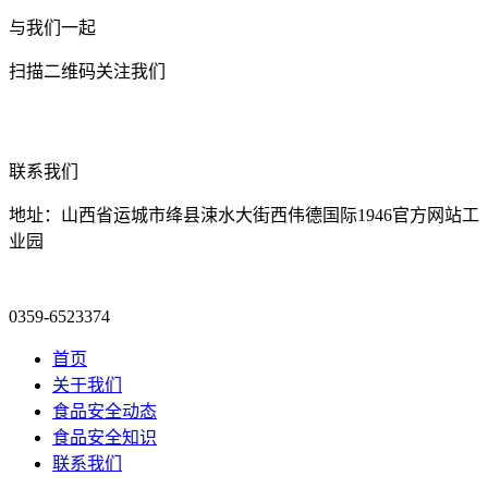
与我们一起
扫描二维码关注我们
联系我们
地址：山西省运城市绛县涑水大街西伟德国际1946官方网站工
业园
0359-6523374
首页
关于我们
食品安全动态
食品安全知识
联系我们