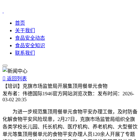
首页
关于我们
食品安全动态
食品安全知识
联系我们

返回列表
【培训】克旗市场监管局开展集顶用餐单元食物
发布者：
伟德国际1946官方网站
浏览次数：
发布时间：
2026-
03-02 20:35
为进一步规范集顶用餐单元食物平安办理工做，及时防备
化解食物平安风险现患，2月27日，克旗市场监管局组织全旗
各类学校长儿园、托长机构、医疗机构、养老机构、大型餐饮
单元等集顶用餐单元的食物平安办理人员120余人开展了专题