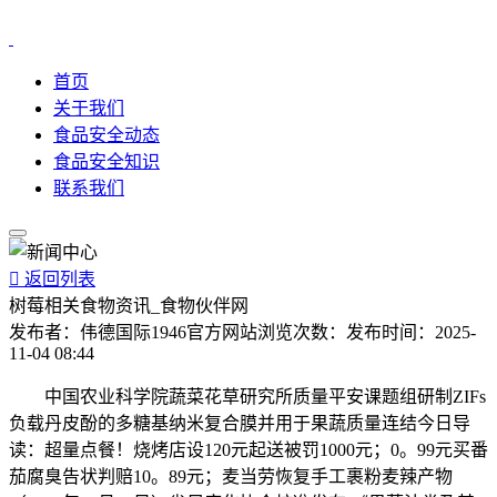
首页
关于我们
食品安全动态
食品安全知识
联系我们

返回列表
树莓相关食物资讯_食物伙伴网
发布者：
伟德国际1946官方网站
浏览次数：
发布时间：
2025-
11-04 08:44
中国农业科学院蔬菜花草研究所质量平安课题组研制ZIFs
负载丹皮酚的多糖基纳米复合膜并用于果蔬质量连结今日导
读：超量点餐！烧烤店设120元起送被罚1000元；0。99元买番
茄腐臭告状判赔10。89元；麦当劳恢复手工裹粉麦辣产物